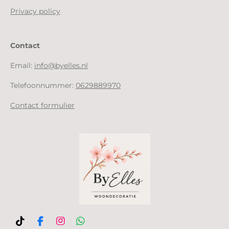
Privacy policy
Contact
Email:
info@byelles.nl
Telefoonnummer:
0629889970
Contact formulier
T
F
I
W