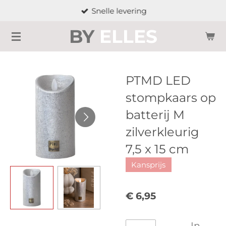
Snelle levering
Ga
direct
BY
ELLES
naar
de
hoofdinhoud
PTMD LED
stompkaars op
batterij M
zilverkleurig
7,5 x 15 cm
Kansprijs
€ 6,95
In