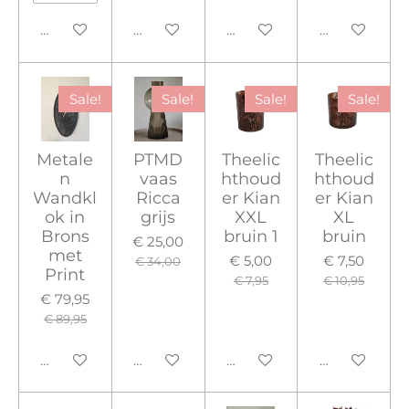
In winkelwagen
In winkelwagen
Houd mij op de hoogte
In winkelwa
Sale!
Sale!
Sale!
Sale!
Metale
PTMD
Theelic
Theelic
n
vaas
hthoud
hthoud
Wandkl
Ricca
er Kian
er Kian
ok in
grijs
XXL
XL
Brons
bruin 1
bruin
€ 25,00
met
€ 5,00
€ 7,50
€ 34,00
Print
€ 7,95
€ 10,95
€ 79,95
€ 89,95
In winkelwagen
In winkelwagen
In winkelwagen
In winkelwa