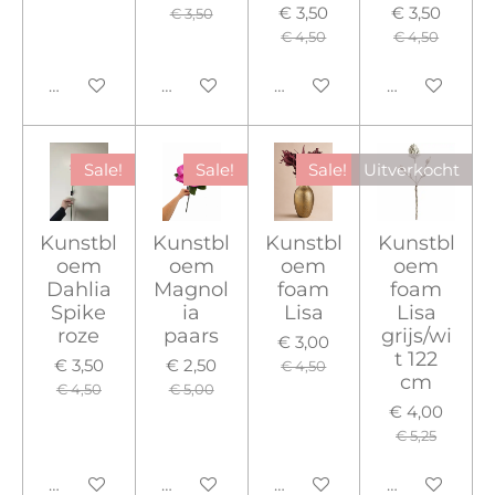
€ 3,50
€ 3,50
€ 3,50
€ 4,50
€ 4,50
In winkelwagen
In winkelwagen
In winkelwagen
In winkelwa
Sale!
Sale!
Sale!
Uitverkocht
Kunstbl
Kunstbl
Kunstbl
Kunstbl
oem
oem
oem
oem
Dahlia
Magnol
foam
foam
Spike
ia
Lisa
Lisa
roze
paars
grijs/wi
€ 3,00
t 122
€ 3,50
€ 2,50
€ 4,50
cm
€ 4,50
€ 5,00
€ 4,00
€ 5,25
In winkelwagen
In winkelwagen
In winkelwagen
Houd mij op 