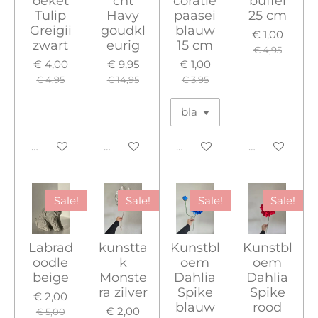
oeket
cht
coratie
buffel
Tulip
Havy
paasei
25 cm
Greigii
goudkl
blauw
€ 1,00
zwart
eurig
15 cm
€ 4,95
€ 4,00
€ 9,95
€ 1,00
€ 4,95
€ 14,95
€ 3,95
In winkelwagen
In winkelwagen
In winkelwagen
In winkelwa
Sale!
Sale!
Sale!
Sale!
Labrad
kunstta
Kunstbl
Kunstbl
oodle
k
oem
oem
beige
Monste
Dahlia
Dahlia
ra zilver
Spike
Spike
€ 2,00
blauw
rood
€ 2,00
€ 5,00