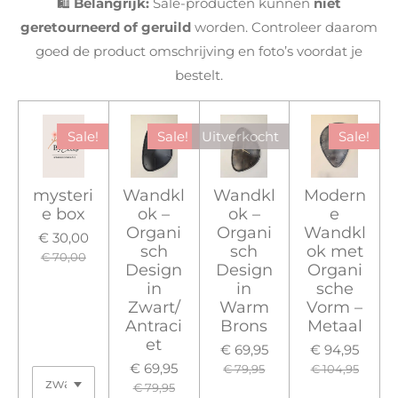
🛍️
Belangrijk:
Sale-producten kunnen
niet
geretourneerd of geruild
worden. Controleer daarom
goed de product omschrijving en foto’s voordat je
bestelt.
Sale!
Sale!
Uitverkocht
Sale!
mysteri
Wandkl
Wandkl
Modern
e box
ok –
ok –
e
Organi
Organi
Wandkl
€ 30,00
sch
sch
ok met
€ 70,00
Design
Design
Organi
in
in
sche
Zwart/
Warm
Vorm –
Antraci
Brons
Metaal
et
€ 69,95
€ 94,95
€ 69,95
€ 79,95
€ 104,95
€ 79,95