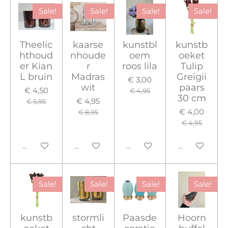
Sale!
Sale!
Sale!
Sale!
Theelic
kaarse
kunstbl
kunstb
hthoud
nhoude
oem
oeket
er Kian
r
roos lila
Tulip
L bruin
Madras
Greigii
€ 3,00
wit
paars
€ 4,50
€ 4,95
30 cm
€ 4,95
€ 5,95
€ 4,00
€ 8,95
€ 4,95
In winkelwagen
In winkelwagen
In winkelwagen
In winkelwa
Sale!
Sale!
Sale!
Sale!
kunstb
stormli
Paasde
Hoorn