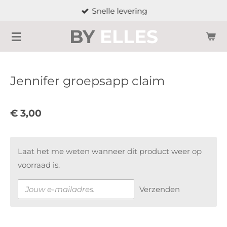
Snelle levering
Ga
direct
BY
ELLES
naar
de
hoofdinhoud
Jennifer groepsapp claim
€ 3,00
Laat het me weten wanneer dit product weer op
voorraad is.
Verzenden