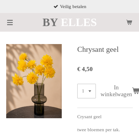
Veilig betalen
Ga
direct
BY
ELLES
naar
de
hoofdinhoud
Chrysant geel
€ 4,50
In
winkelwagen
Crysant geel
twee bloemen per tak.