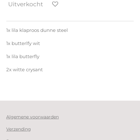
Uitverkocht
1x lila klaproos dunne steel
1x butterlfy wit
1x lila butterfly
2x witte crysant
Algemene voorwaarden
Verzending