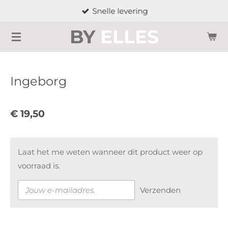
Snelle levering
Ga
direct
BY
ELLES
naar
de
hoofdinhoud
Ingeborg
€ 19,50
Laat het me weten wanneer dit product weer op
voorraad is.
Verzenden