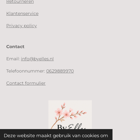
Retourneren
Klantenservice
Privacy policy
Contact
Email:
info@byelles.nl
Telefoonnummer:
0629889970
Contact formulier
Deze website maakt gebruik van cookies om