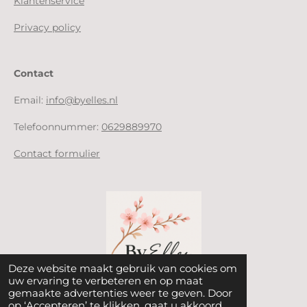
Klantenservice
Privacy policy
Contact
Email:
info@byelles.nl
Telefoonnummer:
0629889970
Contact formulier
Deze website maakt gebruik van cookies om
uw ervaring te verbeteren en op maat
gemaakte advertenties weer te geven. Door
op ‘Accepteren’ te klikken, gaat u akkoord