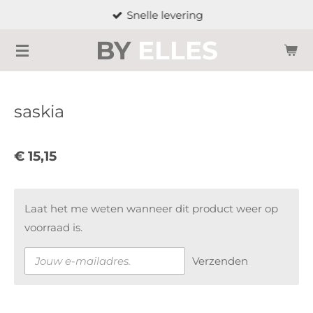
Snelle levering
Ga
direct
BY
ELLES
naar
de
hoofdinhoud
saskia
€ 15,15
Laat het me weten wanneer dit product weer op
voorraad is.
Verzenden