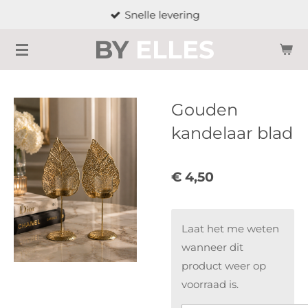
Snelle levering
Ga
direct
BY
ELLES
naar
de
hoofdinhoud
Gouden
kandelaar blad
€ 4,50
Laat het me weten
wanneer dit
product weer op
voorraad is.