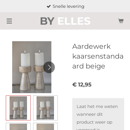
Snelle levering
Ga
direct
BY
ELLES
naar
de
hoofdinhoud
Aardewerk
kaarsenstanda
ard beige
€ 12,95
Laat het me weten
wanneer dit
product weer op
voorraad is.