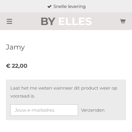
Snelle levering
Ga
direct
BY
ELLES
naar
de
hoofdinhoud
Jamy
€ 22,00
Laat het me weten wanneer dit product weer op
voorraad is.
Verzenden