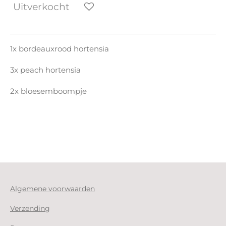
Uitverkocht
1x bordeauxrood hortensia
3x peach hortensia
2x bloesemboompje
Algemene voorwaarden
Verzending