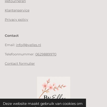
Retourneren
Klantenservice
Privacy policy
Contact
Email:
info@byelles.nl
Telefoonnummer:
0629889970
Contact formulier
Deze website maakt gebruik van cookies om