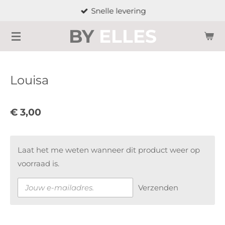
Snelle levering
Ga
direct
BY
ELLES
naar
de
hoofdinhoud
Louisa
€ 3,00
Laat het me weten wanneer dit product weer op
voorraad is.
Verzenden