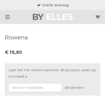
Snelle levering
Ga
direct
BY
ELLES
naar
de
hoofdinhoud
Rowena
€ 19,80
Laat het me weten wanneer dit product weer op
voorraad is.
Verzenden