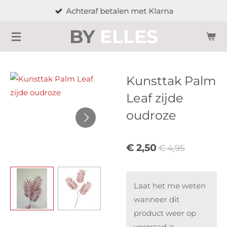
Achteraf betalen met Klarna
Ga
direct
BY
ELLES
naar
de
hoofdinhoud
Kunsttak Palm
Leaf zijde
oudroze
€ 2,50
€ 4,95
Laat het me weten
wanneer dit
product weer op
voorraad is.