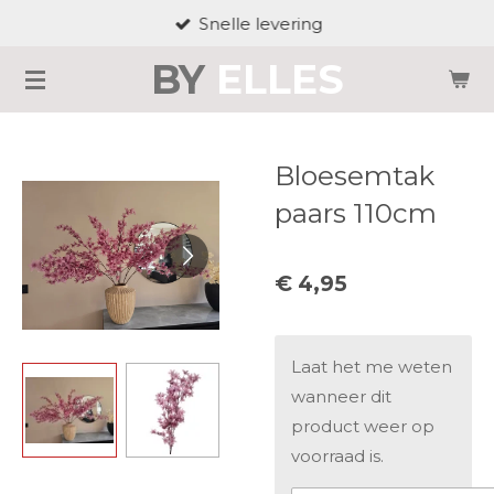
Snelle levering
Ga
direct
BY
ELLES
naar
de
hoofdinhoud
Bloesemtak
paars 110cm
€ 4,95
Laat het me weten
wanneer dit
product weer op
voorraad is.