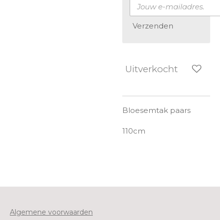
Verzenden
Uitverkocht
Bloesemtak paars
110cm
Algemene voorwaarden