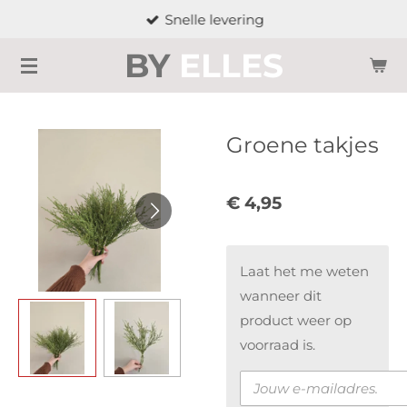
Snelle levering
Ga
direct
BY
ELLES
naar
de
hoofdinhoud
Groene takjes
€ 4,95
Laat het me weten
wanneer dit
product weer op
voorraad is.