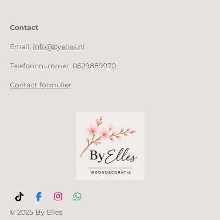
Contact
Email:
info@byelles.nl
Telefoonnummer:
0629889970
Contact formulier
T
F
I
W
i
a
n
h
© 2025 By Elles
k
c
s
a