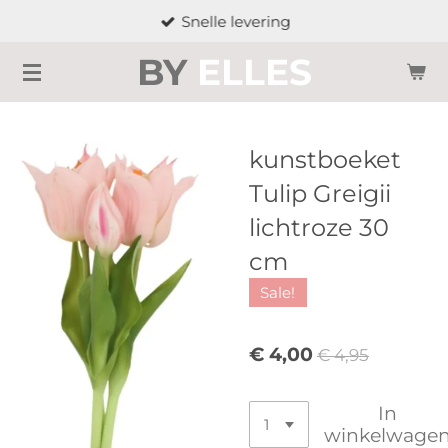
Snelle levering
Ga
direct
BY
ELLES
naar
de
hoofdinhoud
kunstboeket
Tulip Greigii
lichtroze 30
cm
Sale!
€ 4,00
€ 4,95
In
winkelwage