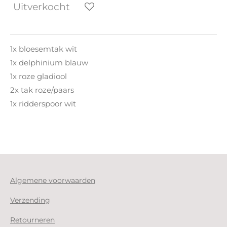
Uitverkocht
1x bloesemtak wit
1x delphinium blauw
1x roze gladiool
2x tak roze/paars
1x ridderspoor wit
Algemene voorwaarden
Verzending
Retourneren