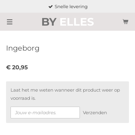
Snelle levering
Ga
direct
BY
ELLES
naar
de
hoofdinhoud
Ingeborg
€ 20,95
Laat het me weten wanneer dit product weer op
voorraad is.
Verzenden