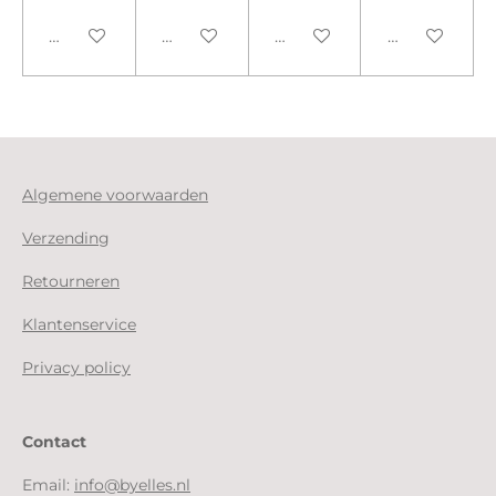
In winkelwagen
In winkelwagen
In winkelwagen
In winkelwa
Algemene voorwaarden
Verzending
Retourneren
Klantenservice
Privacy policy
Contact
Email:
info@byelles.nl