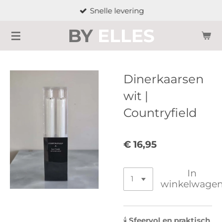
Snelle levering
Ga
direct
BY
ELLES
naar
de
hoofdinhoud
Dinerkaarsen
wit |
Countryfield
€ 16,95
In
winkelwage
🕯️
Sfeervol en praktisch